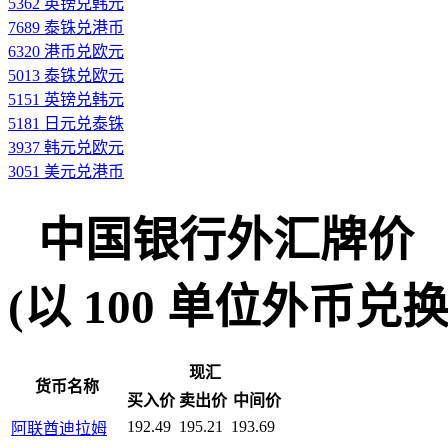
5362 英镑兑韩元
7689 泰铢兑港币
6320 港币兑欧元
5013 泰铢兑欧元
5151 英镑兑韩元
5181 日元兑泰铢
3937 韩元兑欧元
3051 美元兑港币
中国银行外汇牌价
(以 100 单位外币兑换人民
现汇
货币名称
买入价
卖出价
中间价
192.49
195.21
193.69
阿联酋迪拉姆