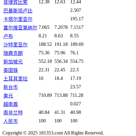
12.38
12.63
12.44
菲律宾比索
2.507
巴基斯坦卢比
195.17
卡塔尔里亚尔
7.065
7.2078
7.1517
塞尔维亚第纳尔
8.21
8.63
8.55
卢布
188.52
191.18
189.69
沙特里亚尔
75.36
75.96
76.1
瑞典克朗
552.18
556.34
554.75
新加坡元
22.31
22.45
22.3
泰国铢
16
18.4
17.19
土耳其里拉
23.57
新台币
710.89
713.88
711.28
美元
0.027
越南盾
40.84
41.31
40.98
南非兰特
100
100
100
人民币
Copyright © 2025 181353.com All Rights Reserved.