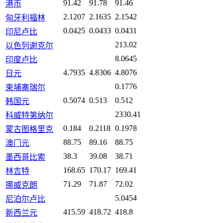
91.42
91.78
91.46
港币
2.1207
2.1635
2.1542
匈牙利福林
0.0425
0.0433
0.0431
印尼卢比
213.02
以色列谢克尔
8.0645
印度卢比
4.7935
4.8306
4.8076
日元
0.1776
柬埔寨瑞尔
0.5074
0.513
0.512
韩国元
2330.41
科威特第纳尔
0.184
0.2118
0.1978
蒙古图格里克
88.75
89.16
88.75
澳门元
38.3
39.08
38.71
墨西哥比索
168.65
170.17
169.41
林吉特
71.29
71.87
72.02
挪威克朗
5.0454
尼泊尔卢比
415.59
418.72
418.8
新西兰元