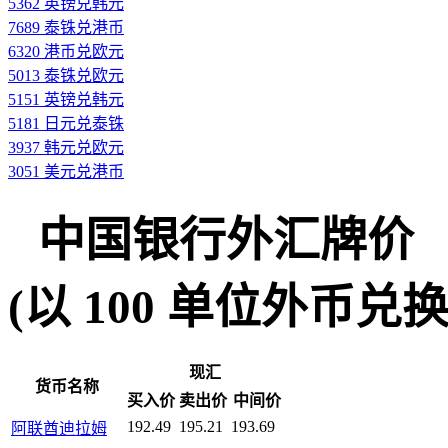
5362 英镑兑韩元
7689 泰铢兑港币
6320 港币兑欧元
5013 泰铢兑欧元
5151 英镑兑韩元
5181 日元兑泰铢
3937 韩元兑欧元
3051 美元兑港币
中国银行外汇牌价
(以 100 单位外币兑换人民
现汇
货币名称
买入价
卖出价
中间价
192.49
195.21
193.69
阿联酋迪拉姆