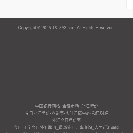
Copyright © 2025 181353.com All Rights Reserved.
中国银行网站_金融市场_外汇牌价
今日外汇牌价-查询表-实时行情中心-和讯财经
外汇今日牌价表
今日日币,今日外汇牌价_最新外汇汇率查询_人民币汇率网