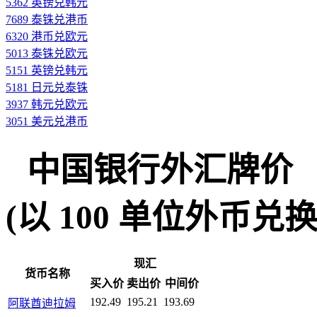
5362 英镑兑韩元
7689 泰铢兑港币
6320 港币兑欧元
5013 泰铢兑欧元
5151 英镑兑韩元
5181 日元兑泰铢
3937 韩元兑欧元
3051 美元兑港币
中国银行外汇牌价
(以 100 单位外币兑换人民
现汇
货币名称
买入价
卖出价
中间价
192.49
195.21
193.69
阿联酋迪拉姆