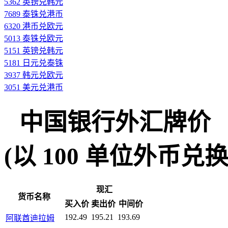
5362 英镑兑韩元
7689 泰铢兑港币
6320 港币兑欧元
5013 泰铢兑欧元
5151 英镑兑韩元
5181 日元兑泰铢
3937 韩元兑欧元
3051 美元兑港币
中国银行外汇牌价
(以 100 单位外币兑换人民
现汇
货币名称
买入价
卖出价
中间价
192.49
195.21
193.69
阿联酋迪拉姆