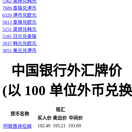
5362 英镑兑韩元
7689 泰铢兑港币
6320 港币兑欧元
5013 泰铢兑欧元
5151 英镑兑韩元
5181 日元兑泰铢
3937 韩元兑欧元
3051 美元兑港币
中国银行外汇牌价
(以 100 单位外币兑换人民
现汇
货币名称
买入价
卖出价
中间价
192.49
195.21
193.69
阿联酋迪拉姆