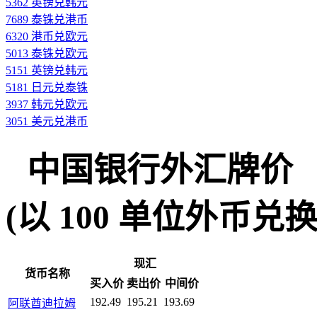
5362 英镑兑韩元
7689 泰铢兑港币
6320 港币兑欧元
5013 泰铢兑欧元
5151 英镑兑韩元
5181 日元兑泰铢
3937 韩元兑欧元
3051 美元兑港币
中国银行外汇牌价
(以 100 单位外币兑换人民
现汇
货币名称
买入价
卖出价
中间价
192.49
195.21
193.69
阿联酋迪拉姆