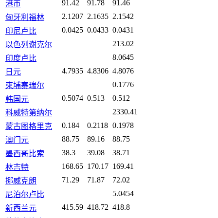
91.42
91.78
91.46
港币
2.1207
2.1635
2.1542
匈牙利福林
0.0425
0.0433
0.0431
印尼卢比
213.02
以色列谢克尔
8.0645
印度卢比
4.7935
4.8306
4.8076
日元
0.1776
柬埔寨瑞尔
0.5074
0.513
0.512
韩国元
2330.41
科威特第纳尔
0.184
0.2118
0.1978
蒙古图格里克
88.75
89.16
88.75
澳门元
38.3
39.08
38.71
墨西哥比索
168.65
170.17
169.41
林吉特
71.29
71.87
72.02
挪威克朗
5.0454
尼泊尔卢比
415.59
418.72
418.8
新西兰元