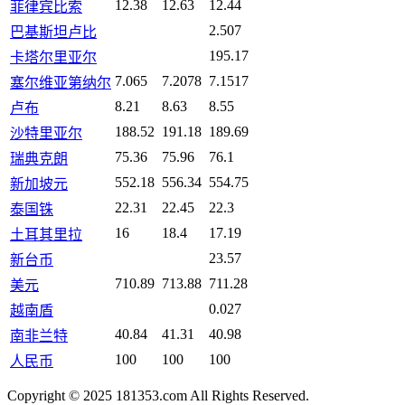
12.38
12.63
12.44
菲律宾比索
2.507
巴基斯坦卢比
195.17
卡塔尔里亚尔
7.065
7.2078
7.1517
塞尔维亚第纳尔
8.21
8.63
8.55
卢布
188.52
191.18
189.69
沙特里亚尔
75.36
75.96
76.1
瑞典克朗
552.18
556.34
554.75
新加坡元
22.31
22.45
22.3
泰国铢
16
18.4
17.19
土耳其里拉
23.57
新台币
710.89
713.88
711.28
美元
0.027
越南盾
40.84
41.31
40.98
南非兰特
100
100
100
人民币
Copyright © 2025 181353.com All Rights Reserved.