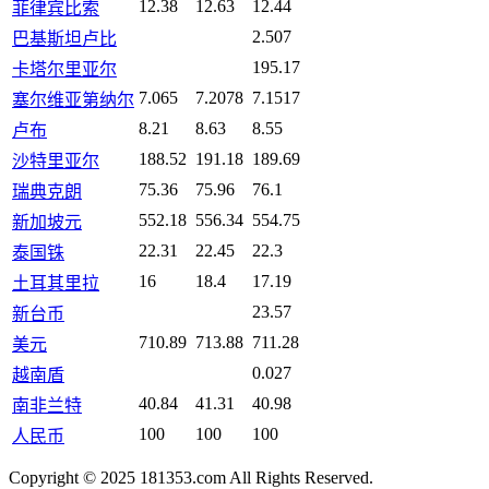
12.38
12.63
12.44
菲律宾比索
2.507
巴基斯坦卢比
195.17
卡塔尔里亚尔
7.065
7.2078
7.1517
塞尔维亚第纳尔
8.21
8.63
8.55
卢布
188.52
191.18
189.69
沙特里亚尔
75.36
75.96
76.1
瑞典克朗
552.18
556.34
554.75
新加坡元
22.31
22.45
22.3
泰国铢
16
18.4
17.19
土耳其里拉
23.57
新台币
710.89
713.88
711.28
美元
0.027
越南盾
40.84
41.31
40.98
南非兰特
100
100
100
人民币
Copyright © 2025 181353.com All Rights Reserved.