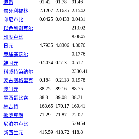
91.42
91.78
91.46
港币
2.1207
2.1635
2.1542
匈牙利福林
0.0425
0.0433
0.0431
印尼卢比
213.02
以色列谢克尔
8.0645
印度卢比
4.7935
4.8306
4.8076
日元
0.1776
柬埔寨瑞尔
0.5074
0.513
0.512
韩国元
2330.41
科威特第纳尔
0.184
0.2118
0.1978
蒙古图格里克
88.75
89.16
88.75
澳门元
38.3
39.08
38.71
墨西哥比索
168.65
170.17
169.41
林吉特
71.29
71.87
72.02
挪威克朗
5.0454
尼泊尔卢比
415.59
418.72
418.8
新西兰元